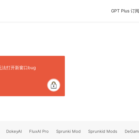
GPT Plus 订
中无法打开新窗口bug
DokeyAI
FluxAI Pro
Sprunki Mod
Sprunkid Mods
DeGam