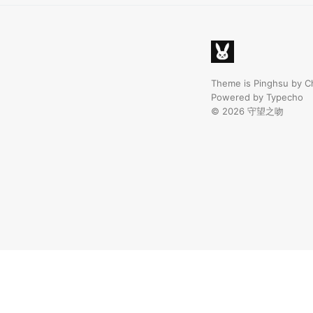
Theme is
Pinghsu
by
C
Powered by
Typecho
© 2026
守望之吻