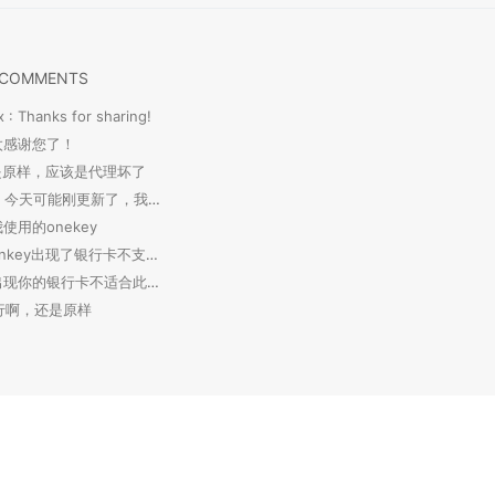
 COMMENTS
x : Thanks for sharing!
 太感谢您了！
 还是原样，应该是代理坏了
savokiss : 今天可能刚更新了，我测试了下 OneKey ...
我使用的onekey
张程文 : onkey出现了银行卡不支持此类型交易
张程文 : 出现你的银行卡不适合此种类型怎么办
 不行啊，还是原样