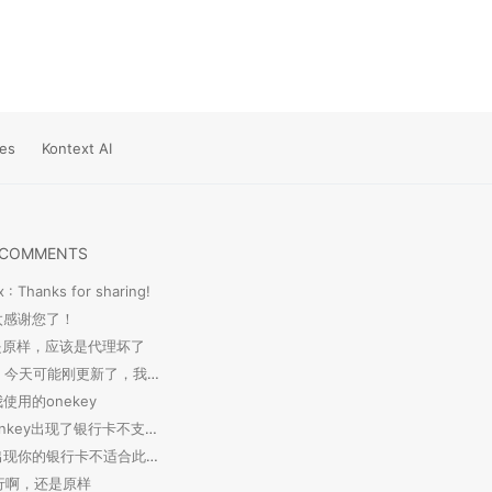
es
Kontext AI
 COMMENTS
x : Thanks for sharing!
 太感谢您了！
 还是原样，应该是代理坏了
savokiss : 今天可能刚更新了，我测试了下 OneKey ...
我使用的onekey
张程文 : onkey出现了银行卡不支持此类型交易
张程文 : 出现你的银行卡不适合此种类型怎么办
 不行啊，还是原样