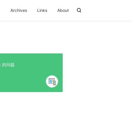
阅
Archives
Links
About
ox 的问题