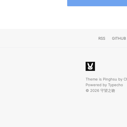
RSS
GITHUB
Theme is
Pinghsu
by
C
Powered by
Typecho
© 2026
守望之吻